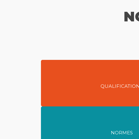
N
Pour répondre à vos besoins, nos techn
Qualifoudre.
● 2 « ingénieurs foudre » certifiés ARF,
● 5 « vérificateurs » certifiés Niveau 2
QUALIFICATIO
Toutes nos interventions en protectio
le référentiel normatif :
● Série de normes NF EN IEC 62305
NORMES