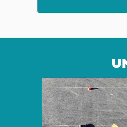
● NF C 17-102
● Série de normes NF EN 62561
U