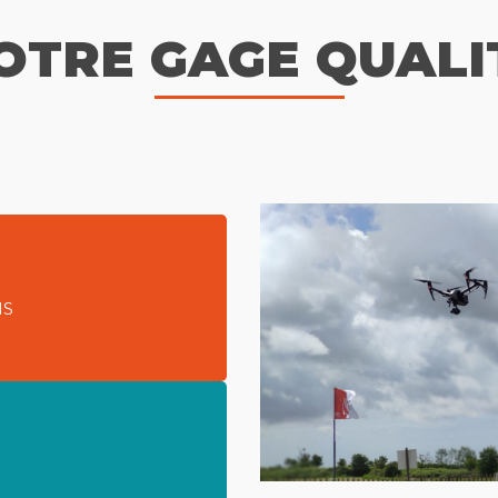
OTRE GAGE QUALI
iciens sont certifiés
 ET et vérifications
NS
n foudre se basent sur